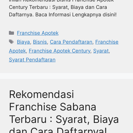
Century Terbaru : Syarat, Biaya dan Cara
Daftarnya. Baca Informasi Lengkapnya disini!
Kategori
Franchise Apotek
Tag
Biaya
,
Bisnis
,
Cara Pendaftaran
,
Franchise
Apotek
,
Franchise Apotek Century
,
Syarat
,
Syarat Pendaftaran
Rekomendasi
Franchise Sabana
Terbaru : Syarat, Biaya
dan Cara Daftarnya!