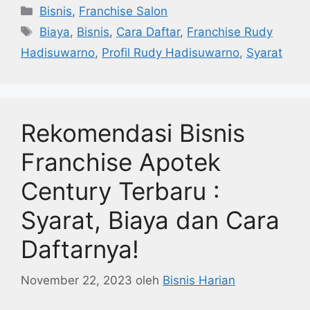
Kategori
Bisnis
,
Franchise Salon
Tag
Biaya
,
Bisnis
,
Cara Daftar
,
Franchise Rudy
Hadisuwarno
,
Profil Rudy Hadisuwarno
,
Syarat
Rekomendasi Bisnis
Franchise Apotek
Century Terbaru :
Syarat, Biaya dan Cara
Daftarnya!
November 22, 2023
oleh
Bisnis Harian