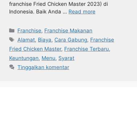
franchise Fried Chicken Master 2023) di
Indonesia. Baik Anda …
Read more
Kategori
Franchise
,
Franchise Makanan
Tag
Alamat
,
Biaya
,
Cara Gabung
,
Franchise
Fried Chicken Master
,
Franchise Terbaru
,
Keuntungan
,
Menu
,
Syarat
Tinggalkan komentar